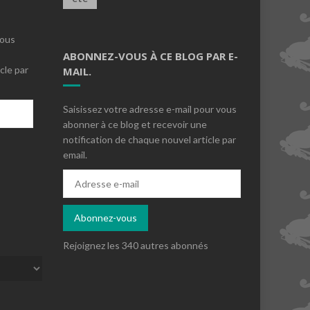
vous
ABONNEZ-VOUS À CE BLOG PAR E-
cle par
MAIL.
Saisissez votre adresse e-mail pour vous
abonner à ce blog et recevoir une
notification de chaque nouvel article par
email.
s
Adresse
e-
mail
Abonnez-vous
Rejoignez les 340 autres abonnés