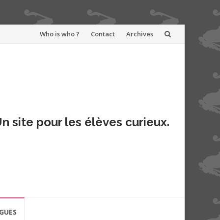
Aller
Who is who ?
Contact
Archives
au
contenu
n site pour les élèves curieux.
GUES