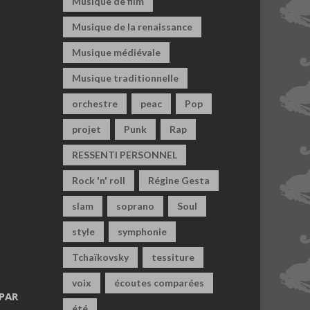
Musique de film
Musique de la renaissance
Musique médiévale
Musique traditionnelle
orchestre
peac
Pop
projet
Punk
Rap
RESSENTI PERSONNEL
Rock 'n' roll
Régine Gesta
slam
soprano
Soul
style
symphonie
Tchaïkovsky
tessiture
voix
écoutes comparées
PAR
été