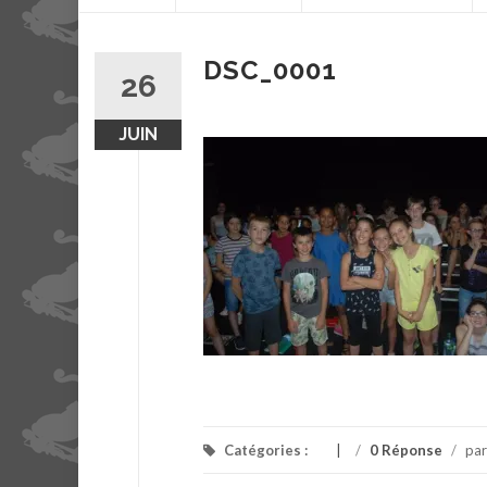
contenu
DSC_0001
26
JUIN
Catégories :
/
0 Réponse
/
pa