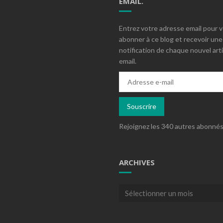
EMAIL.
Entrez votre adresse email pour 
abonner à ce blog et recevoir une
notification de chaque nouvel arti
email.
Adresse
e-
mail
Souscrire
Rejoignez les 340 autres abonné
ARCHIVES
Archives