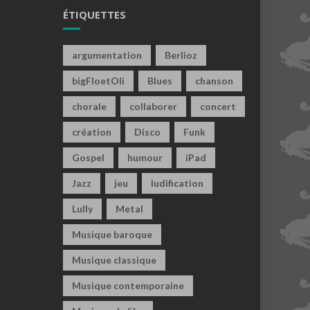
ÉTIQUETTES
argumentation
Berlioz
bigFloetOli
Blues
chanson
chorale
collaborer
concert
création
Disco
Funk
Gospel
humour
iPad
Jazz
jeu
ludification
Lully
Metal
Musique baroque
Musique classique
Musique contemporaine