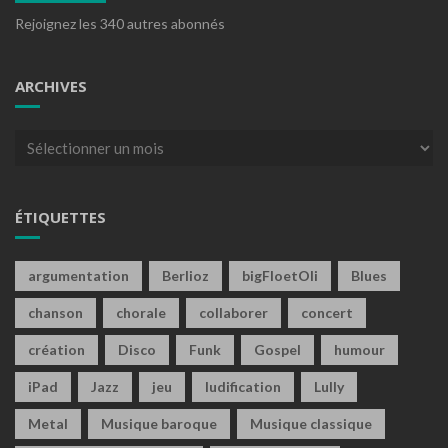
Rejoignez les 340 autres abonnés
ARCHIVES
Archives
ÉTIQUETTES
argumentation
Berlioz
bigFloetOli
Blues
chanson
chorale
collaborer
concert
création
Disco
Funk
Gospel
humour
iPad
Jazz
jeu
ludification
Lully
Metal
Musique baroque
Musique classique