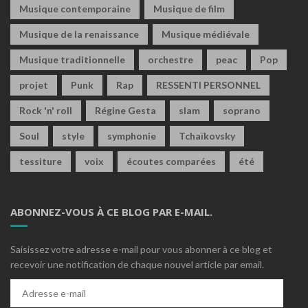
Musique contemporaine
Musique de film
Musique de la renaissance
Musique médiévale
Musique traditionnelle
orchestre
peac
Pop
projet
Punk
Rap
RESSENTI PERSONNEL
Rock 'n' roll
Régine Gesta
slam
soprano
Soul
style
symphonie
Tchaïkovsky
tessiture
voix
écoutes comparées
été
ABONNEZ-VOUS À CE BLOG PAR E-MAIL.
Saisissez votre adresse e-mail pour vous abonner à ce blog et
recevoir une notification de chaque nouvel article par email.
Adresse
e-