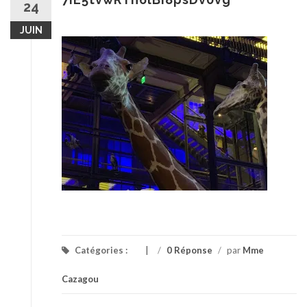
24
JUIN
Catégories :
/
0 Réponse
/
par
Mme
Cazagou