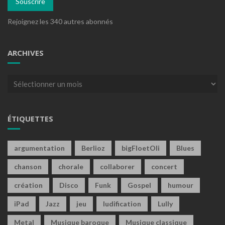
Souscrire
Rejoignez les 340 autres abonnés
ARCHIVES
Archives
ÉTIQUETTES
argumentation
Berlioz
bigFloetOli
Blues
chanson
chorale
collaborer
concert
création
Disco
Funk
Gospel
humour
iPad
Jazz
jeu
ludification
Lully
Metal
Musique baroque
Musique classique