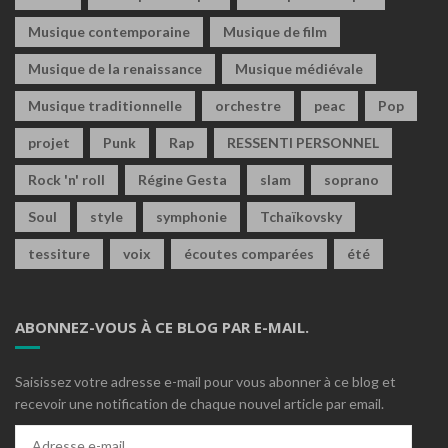
Musique contemporaine
Musique de film
Musique de la renaissance
Musique médiévale
Musique traditionnelle
orchestre
peac
Pop
projet
Punk
Rap
RESSENTI PERSONNEL
Rock 'n' roll
Régine Gesta
slam
soprano
Soul
style
symphonie
Tchaïkovsky
tessiture
voix
écoutes comparées
été
ABONNEZ-VOUS À CE BLOG PAR E-MAIL.
Saisissez votre adresse e-mail pour vous abonner à ce blog et
recevoir une notification de chaque nouvel article par email.
Adresse