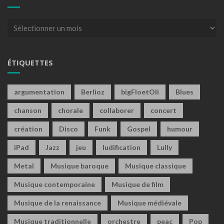
Archives
ÉTIQUETTES
argumentation
Berlioz
bigFloetOli
Blues
chanson
chorale
collaborer
concert
création
Disco
Funk
Gospel
humour
iPad
Jazz
jeu
ludification
Lully
Metal
Musique baroque
Musique classique
Musique contemporaine
Musique de film
Musique de la renaissance
Musique médiévale
Musique traditionnelle
orchestre
peac
Pop