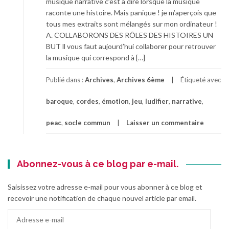
musique narrative c’est à dire lorsque la musique
raconte une histoire. Mais panique ! je m’aperçois que
tous mes extraits sont mélangés sur mon ordinateur !
A. COLLABORONS DES RÔLES DES HISTOIRES UN
BUT ll vous faut aujourd’hui collaborer pour retrouver
la musique qui correspond à […]
Publié dans :
Archives
,
Archives 6ème
Étiqueté avec
baroque
,
cordes
,
émotion
,
jeu
,
ludifier
,
narrative
,
peac
,
socle commun
Laisser un commentaire
Abonnez-vous à ce blog par e-mail.
Saisissez votre adresse e-mail pour vous abonner à ce blog et
recevoir une notification de chaque nouvel article par email.
Adresse
e-