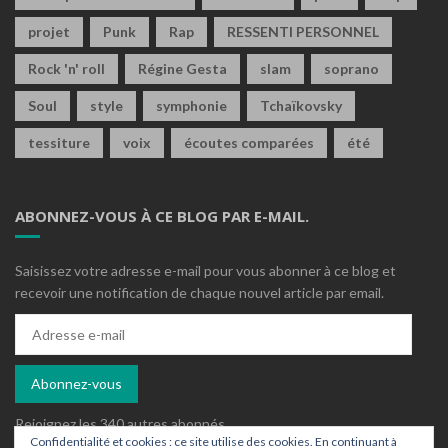
projet
Punk
Rap
RESSENTI PERSONNEL
Rock 'n' roll
Régine Gesta
slam
soprano
Soul
style
symphonie
Tchaïkovsky
tessiture
voix
écoutes comparées
été
ABONNEZ-VOUS À CE BLOG PAR E-MAIL.
Saisissez votre adresse e-mail pour vous abonner à ce blog et
recevoir une notification de chaque nouvel article par email.
Adresse
e-
mail
Abonnez-vous
Rejoignez les 340 autres abonnés
Confidentialité et cookies : ce site utilise des cookies. En continuant à