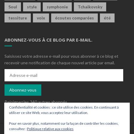
Soul
style
symphonie
Tchaïkovsky
tessiture
voix
écoutes comparées
été
ABONNEZ-VOUS À CE BLOG PAR E-MAIL.
Saisissez votre adresse e-mail pour vous abonner à ce blog et
recevoir une notification de chaque nouvel article par email.
Adresse
e-
mail
Abonnez-vous
Rejoignez les 340 autres abonnés
Confidentialité et cookies : ce site utilise des cookies. En continuant à
utiliser ce site Web, vous acceptez leur utilisation.
Pour en savoir plus, notamment sur la façon de contrôler les cookies,
consultez :
Politique relative aux cookies
Who is who ?
Contact
Archives