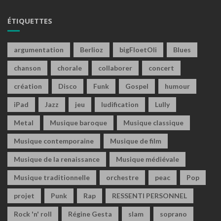
ÉTIQUETTES
argumentation
Berlioz
bigFloetOli
Blues
chanson
chorale
collaborer
concert
création
Disco
Funk
Gospel
humour
iPad
Jazz
jeu
ludification
Lully
Metal
Musique baroque
Musique classique
Musique contemporaine
Musique de film
Musique de la renaissance
Musique médiévale
Musique traditionnelle
orchestre
peac
Pop
projet
Punk
Rap
RESSENTI PERSONNEL
Rock 'n' roll
Régine Gesta
slam
soprano