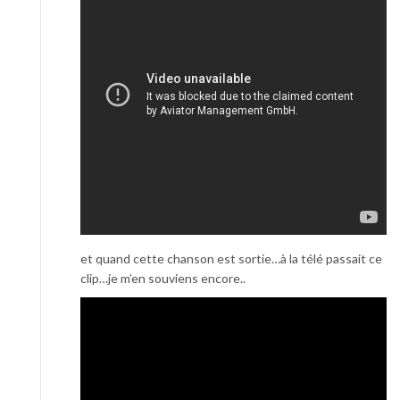
et quand cette chanson est sortie…à la télé passait ce
clip…je m’en souviens encore..