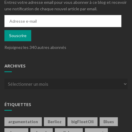
Entrez votre adresse email pour vous abonner à ce blog et recevoir
une notification de chaque nouvel article par email.
Adresse
e-
mail
Souscrire
Rejoignez les 340 autres abonnés
ARCHIVES
Archives
ÉTIQUETTES
argumentation
Berlioz
bigFloetOli
Blues