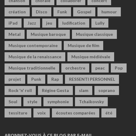
chanson
chorale
collaborer
concert
création
Disco
Funk
Gospel
humour
iPad
Jazz
jeu
ludification
Lully
Metal
Musique baroque
Musique classique
Musique contemporaine
Musique de film
Musique de la renaissance
Musique médiévale
Musique traditionnelle
orchestre
peac
Pop
projet
Punk
Rap
RESSENTI PERSONNEL
Rock 'n' roll
Régine Gesta
slam
soprano
Soul
style
symphonie
Tchaïkovsky
tessiture
voix
écoutes comparées
été
ABONNEZ-VOUS À CE BLOG PAR E-MAIL.