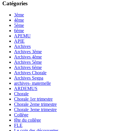
Catégories
3ème
4ème
5ème
6ème
APEMU
APIE
Archives
Archives 3ème
Archives 4ème
Archives 5ème
Archives 6ème
Archives Chorale
Archives Segpa
archives- maternelle
ARDEMUS
Chorale
Chorale 1er trimestre
Chorale 2eme trimestre
Chorale 3eme trimestre
Collège
fête du collège
FLE
Le coin des découvertes