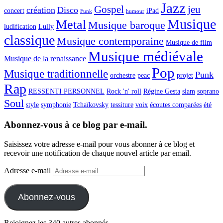
Jazz
Gospel
jeu
création
Disco
concert
iPad
Funk
humour
Musique
Metal
Musique baroque
ludification
Lully
classique
Musique contemporaine
Musique de film
Musique médiévale
Musique de la renaissance
Pop
Musique traditionnelle
Punk
orchestre
peac
projet
Rap
RESSENTI PERSONNEL
Rock 'n' roll
Régine Gesta
slam
soprano
Soul
style
symphonie
Tchaïkovsky
tessiture
voix
écoutes comparées
été
Abonnez-vous à ce blog par e-mail.
Saisissez votre adresse e-mail pour vous abonner à ce blog et
recevoir une notification de chaque nouvel article par email.
Adresse e-mail
Abonnez-vous
Rejoignez les 340 autres abonnés