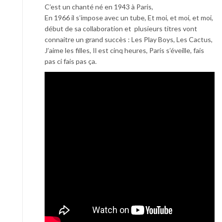
C’est un chanté né en 1943 à Paris,
En 1966 il s’impose avec un tube, Et moi, et moi, et moi,
début de sa collaboration et plusieurs titres vont
connaitre un grand succès : Les Play Boys, Les Cactus,
J’aime les filles, Il est cinq heures, Paris s’éveille, fais
pas ci fais pas ça.