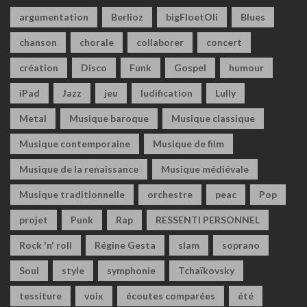
argumentation
Berlioz
bigFloetOli
Blues
chanson
chorale
collaborer
concert
création
Disco
Funk
Gospel
humour
iPad
Jazz
jeu
ludification
Lully
Metal
Musique baroque
Musique classique
Musique contemporaine
Musique de film
Musique de la renaissance
Musique médiévale
Musique traditionnelle
orchestre
peac
Pop
projet
Punk
Rap
RESSENTI PERSONNEL
Rock 'n' roll
Régine Gesta
slam
soprano
Soul
style
symphonie
Tchaïkovsky
tessiture
voix
écoutes comparées
été