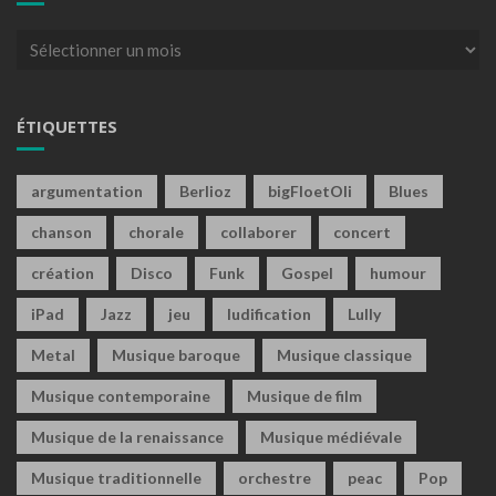
Archives
ÉTIQUETTES
argumentation
Berlioz
bigFloetOli
Blues
chanson
chorale
collaborer
concert
création
Disco
Funk
Gospel
humour
iPad
Jazz
jeu
ludification
Lully
Metal
Musique baroque
Musique classique
Musique contemporaine
Musique de film
Musique de la renaissance
Musique médiévale
Musique traditionnelle
orchestre
peac
Pop