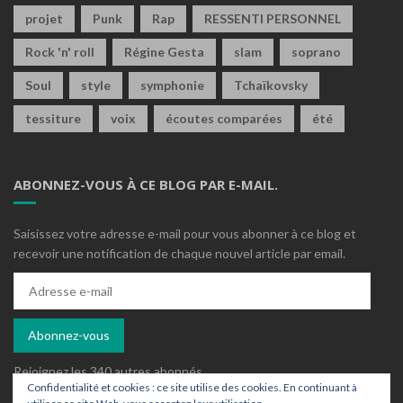
projet
Punk
Rap
RESSENTI PERSONNEL
Rock 'n' roll
Régine Gesta
slam
soprano
Soul
style
symphonie
Tchaïkovsky
tessiture
voix
écoutes comparées
été
ABONNEZ-VOUS À CE BLOG PAR E-MAIL.
Saisissez votre adresse e-mail pour vous abonner à ce blog et
recevoir une notification de chaque nouvel article par email.
Adresse
e-
mail
Abonnez-vous
Rejoignez les 340 autres abonnés
Confidentialité et cookies : ce site utilise des cookies. En continuant à