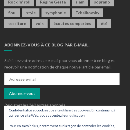
Rock 'n' roll
Régine Gesta
slam
soprano
Soul
style
symphonie
Tchaïkovsky
tessiture
voix
écoutes comparées
été
ABONNEZ-VOUS À CE BLOG PAR E-MAIL.
Saisissez votre adresse e-mail pour vous abonner à ce blog et
recevoir une notification de chaque nouvel article par email.
Adresse
e-
mail
Abonnez-vous
Rejoignez les 340 autres abonnés
Confidentialité et cookies : ce site utilise des cookies. En continuant à
utiliser ce site Web, vous acceptez leur utilisation.
Pour en savoir plus, notamment sur la façon de contrôler les cookies,