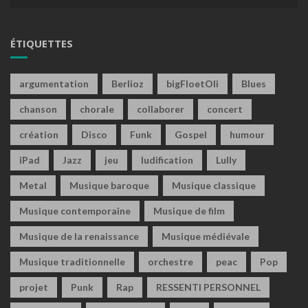
ÉTIQUETTES
argumentation
Berlioz
bigFloetOli
Blues
chanson
chorale
collaborer
concert
création
Disco
Funk
Gospel
humour
iPad
Jazz
jeu
ludification
Lully
Metal
Musique baroque
Musique classique
Musique contemporaine
Musique de film
Musique de la renaissance
Musique médiévale
Musique traditionnelle
orchestre
peac
Pop
projet
Punk
Rap
RESSENTI PERSONNEL