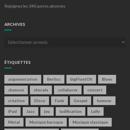
Rejoignez les 340 autres abonnés
ARCHIVES
Archives
ÉTIQUETTES
argumentation
Berlioz
bigFloetOli
Blues
chanson
chorale
collaborer
concert
création
Disco
Funk
Gospel
humour
iPad
Jazz
jeu
ludification
Lully
Metal
Musique baroque
Musique classique