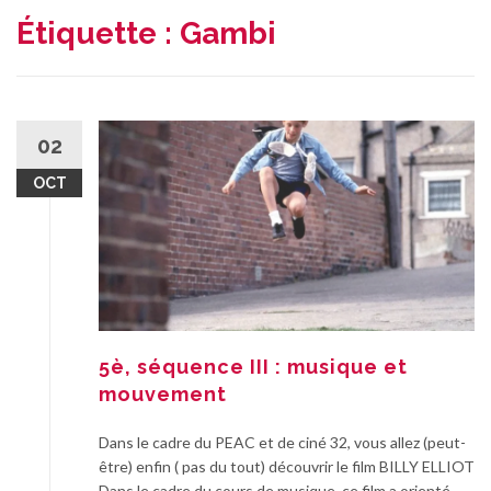
Étiquette :
Gambi
02
OCT
5è, séquence III : musique et
mouvement
Dans le cadre du PEAC et de ciné 32, vous allez (peut-
être) enfin ( pas du tout) découvrir le film BILLY ELLIOT
Dans le cadre du cours de musique, ce film a orienté