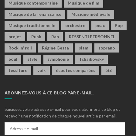
Musique contemporaine
Musique de film
Musique de la renaissance
Musique médiévale
Musique traditionnelle
orchestre
peac
Pop
projet
Punk
Rap
RESSENTI PERSONNEL
Rock 'n' roll
Régine Gesta
slam
soprano
Soul
style
symphonie
Tchaïkovsky
tessiture
voix
écoutes comparées
été
ABONNEZ-VOUS À CE BLOG PAR E-MAIL.
Saisissez votre adresse e-mail pour vous abonner à ce blog et
recevoir une notification de chaque nouvel article par email.
Adresse
e-