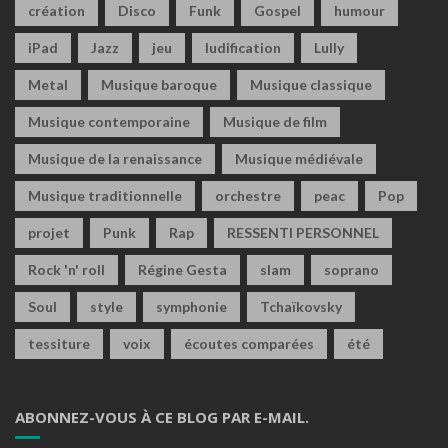
création
Disco
Funk
Gospel
humour
iPad
Jazz
jeu
ludification
Lully
Metal
Musique baroque
Musique classique
Musique contemporaine
Musique de film
Musique de la renaissance
Musique médiévale
Musique traditionnelle
orchestre
peac
Pop
projet
Punk
Rap
RESSENTI PERSONNEL
Rock 'n' roll
Régine Gesta
slam
soprano
Soul
style
symphonie
Tchaïkovsky
tessiture
voix
écoutes comparées
été
ABONNEZ-VOUS À CE BLOG PAR E-MAIL.