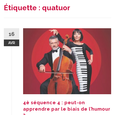
Étiquette :
quatuor
16
AVR
4è séquence 4 : peut-on
apprendre par le biais de l’humour