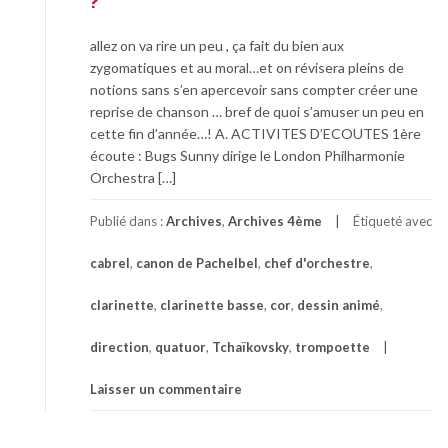
?
allez on va rire un peu , ça fait du bien aux
zygomatiques et au moral…et on révisera pleins de
notions sans s’en apercevoir sans compter créer une
reprise de chanson … bref de quoi s’amuser un peu en
cette fin d’année…! A. ACTIVITES D’ECOUTES 1ère
écoute : Bugs Sunny dirige le London Philharmonie
Orchestra […]
Publié dans :
Archives
,
Archives 4ème
Étiqueté avec
cabrel
,
canon de Pachelbel
,
chef d'orchestre
,
clarinette
,
clarinette basse
,
cor
,
dessin animé
,
direction
,
quatuor
,
Tchaïkovsky
,
trompoette
Laisser un commentaire