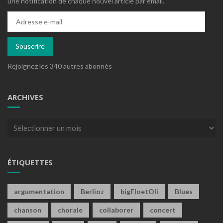
une notification de chaque nouvel article par email.
Adresse
e-
mail
Souscrire
Rejoignez les 340 autres abonnés
ARCHIVES
Archives
ÉTIQUETTES
argumentation
Berlioz
bigFloetOli
Blues
chanson
chorale
collaborer
concert