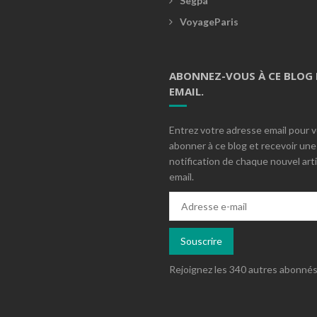
Segpa
VoyageParis
ABONNEZ-VOUS À CE BLOG 
EMAIL.
Entrez votre adresse email pour 
abonner à ce blog et recevoir une
notification de chaque nouvel arti
email.
Adresse
e-
mail
Souscrire
Rejoignez les 340 autres abonné