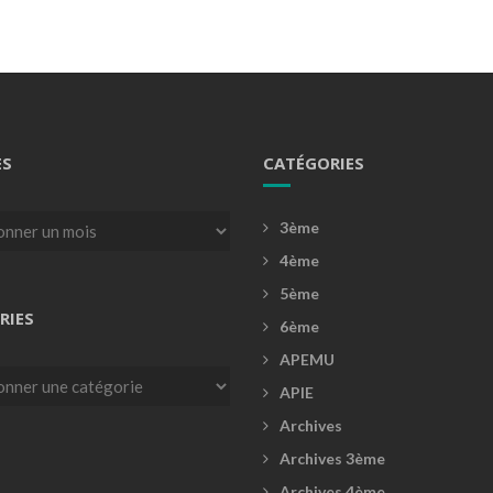
ES
CATÉGORIES
3ème
4ème
5ème
RIES
6ème
APEMU
es
APIE
Archives
Archives 3ème
Archives 4ème