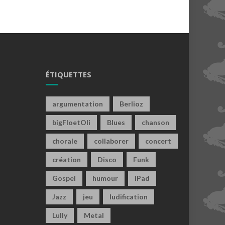
ÉTIQUETTES
argumentation
Berlioz
bigFloetOli
Blues
chanson
chorale
collaborer
concert
création
Disco
Funk
Gospel
humour
iPad
Jazz
jeu
ludification
Lully
Metal