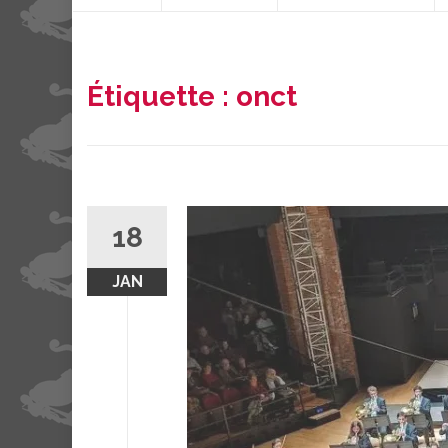
contenu
Étiquette :
onct
18
JAN