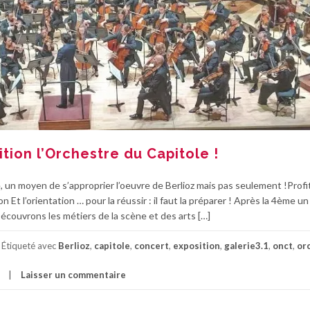
ition l’Orchestre du Capitole !
, un moyen de s’approprier l’oeuvre de Berlioz mais pas seulement !Prof
n Et l’orientation … pour la réussir : il faut la préparer ! Après la 4ème un
uvrons les métiers de la scène et des arts […]
Étiqueté avec
Berlioz
,
capitole
,
concert
,
exposition
,
galerie3.1
,
onct
,
or
Laisser un commentaire