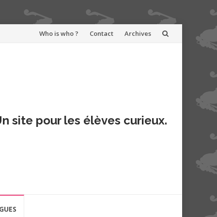
Aller
Who is who ?
Contact
Archives
au
contenu
n site pour les élèves curieux.
GUES