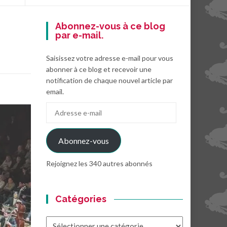
Abonnez-vous à ce blog
par e-mail.
Saisissez votre adresse e-mail pour vous
abonner à ce blog et recevoir une
notification de chaque nouvel article par
email.
Adresse
e-
mail
Abonnez-vous
Rejoignez les 340 autres abonnés
Catégories
Catégories