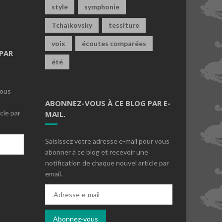
style
symphonie
Tchaïkovsky
tessiture
voix
écoutes comparées
PAR
été
vous
ABONNEZ-VOUS À CE BLOG PAR E-
cle par
MAIL.
Saisissez votre adresse e-mail pour vous
abonner à ce blog et recevoir une
notification de chaque nouvel article par
email.
s
Adresse
e-
mail
Abonnez-vous