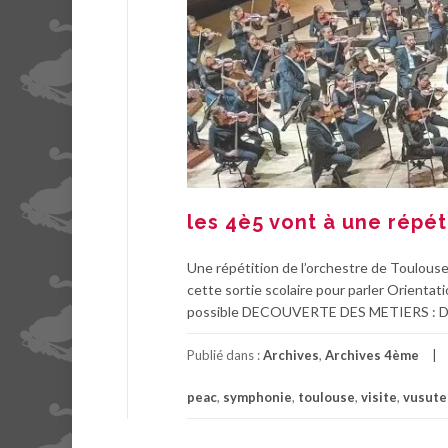
les 4è5 vont à une répét
Une répétition de l’orchestre de Toulouse
cette sortie scolaire pour parler Orientatio
possible DECOUVERTE DES METIERS : Déco
Publié dans :
Archives
,
Archives 4ème
peac
,
symphonie
,
toulouse
,
visite
,
vusute