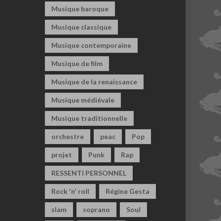
Musique baroque
Musique classique
Musique contemporaine
Musique de film
Musique de la renaissance
Musique médiévale
Musique traditionnelle
orchestre
peac
Pop
projet
Punk
Rap
RESSENTI PERSONNEL
Rock 'n' roll
Régine Gesta
slam
soprano
Soul