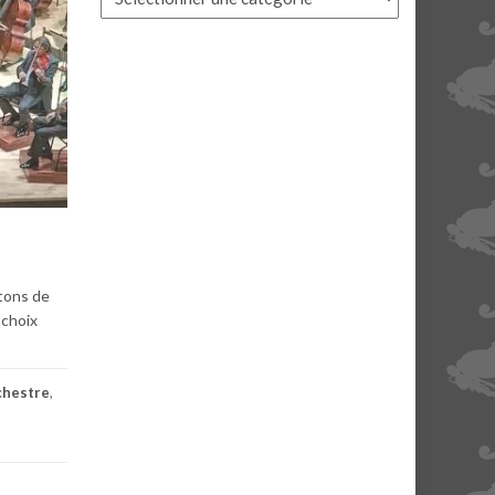
itons de
 choix
chestre
,