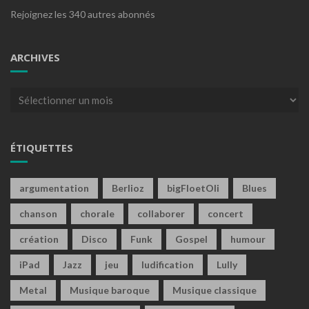
Rejoignez les 340 autres abonnés
ARCHIVES
Archives
ÉTIQUETTES
argumentation
Berlioz
bigFloetOli
Blues
chanson
chorale
collaborer
concert
création
Disco
Funk
Gospel
humour
iPad
Jazz
jeu
ludification
Lully
Metal
Musique baroque
Musique classique