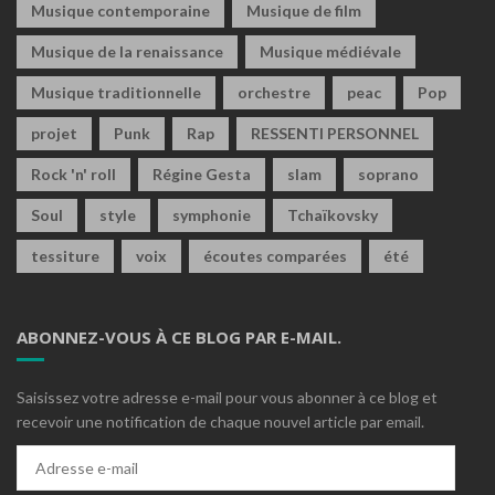
Musique contemporaine
Musique de film
Musique de la renaissance
Musique médiévale
Musique traditionnelle
orchestre
peac
Pop
projet
Punk
Rap
RESSENTI PERSONNEL
Rock 'n' roll
Régine Gesta
slam
soprano
Soul
style
symphonie
Tchaïkovsky
tessiture
voix
écoutes comparées
été
ABONNEZ-VOUS À CE BLOG PAR E-MAIL.
Saisissez votre adresse e-mail pour vous abonner à ce blog et
recevoir une notification de chaque nouvel article par email.
Adresse
e-