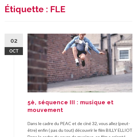
Étiquette :
FLE
02
OCT
5è, séquence III : musique et
mouvement
Dans le cadre du PEAC et de ciné 32, vous allez (peut-
être) enfin ( pas du tout) découvrir le film BILLY ELLIOT
Dans le cadre du cours de musique, ce film a orienté