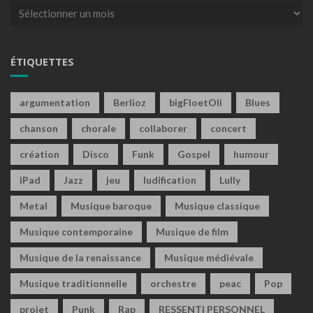
Archives
ÉTIQUETTES
argumentation
Berlioz
bigFloetOli
Blues
chanson
chorale
collaborer
concert
création
Disco
Funk
Gospel
humour
iPad
Jazz
jeu
ludification
Lully
Metal
Musique baroque
Musique classique
Musique contemporaine
Musique de film
Musique de la renaissance
Musique médiévale
Musique traditionnelle
orchestre
peac
Pop
projet
Punk
Rap
RESSENTI PERSONNEL