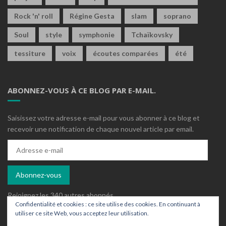
Rock 'n' roll
Régine Gesta
slam
soprano
Soul
style
symphonie
Tchaïkovsky
tessiture
voix
écoutes comparées
été
ABONNEZ-VOUS À CE BLOG PAR E-MAIL.
Saisissez votre adresse e-mail pour vous abonner à ce blog et
recevoir une notification de chaque nouvel article par email.
Adresse
e-
mail
Abonnez-vous
Rejoignez les 340 autres abonnés
Confidentialité et cookies : ce site utilise des cookies. En continuant à
utiliser ce site Web, vous acceptez leur utilisation.