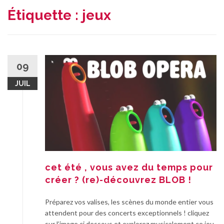
Étiquette :
jeux
09
JUIL
cet été , vous avez du temps pour
créer ? (re)-découvrez BLOB !
Préparez vos valises, les scènes du monde entier vous
attendent pour des concerts exceptionnels ! cliquez
sur l’image ci dessous et explorez musicalement ce jeu.