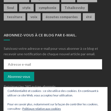
Soul
style
symphonie
Tchaïkovsky
tessiture
voix
écoutes comparées
été
ABONNEZ-VOUS À CE BLOG PAR E-MAIL.
Saisissez votre adresse e-mail pour vous abonner à ce blog et
recevoir une notification de chaque nouvel article par email.
Adresse
e-
mail
Abonnez-vous
Rejoignez les 340 autres abonnés
Confidentialité et cookies : ce site utilise des cookies. En continuant à
utiliser ce site Web, vous acceptez leur utilisation.
Pour en savoir plus, notamment sur la façon de contrôler les cookies,
consultez :
Politique relative aux cookies