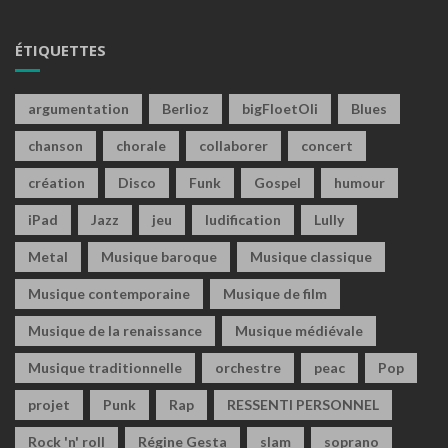
ÉTIQUETTES
argumentation
Berlioz
bigFloetOli
Blues
chanson
chorale
collaborer
concert
création
Disco
Funk
Gospel
humour
iPad
Jazz
jeu
ludification
Lully
Metal
Musique baroque
Musique classique
Musique contemporaine
Musique de film
Musique de la renaissance
Musique médiévale
Musique traditionnelle
orchestre
peac
Pop
projet
Punk
Rap
RESSENTI PERSONNEL
Rock 'n' roll
Régine Gesta
slam
soprano