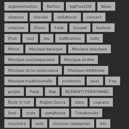
argumentation
Berlioz
bigFloetOli
Blues
chanson
chorale
collaborer
concert
création
Disco
Funk
Gospel
humour
iPad
Jazz
jeu
ludification
Lully
Metal
Musique baroque
Musique classique
Musique contemporaine
Musique de film
Musique de la renaissance
Musique médiévale
Musique traditionnelle
orchestre
peac
Pop
projet
Punk
Rap
RESSENTI PERSONNEL
Rock 'n' roll
Régine Gesta
slam
soprano
Soul
style
symphonie
Tchaïkovsky
tessiture
voix
écoutes comparées
été